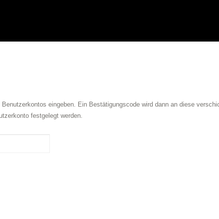
s Benutzerkontos eingeben. Ein Bestätigungscode wird dann an diese verschic
tzerkonto festgelegt werden.