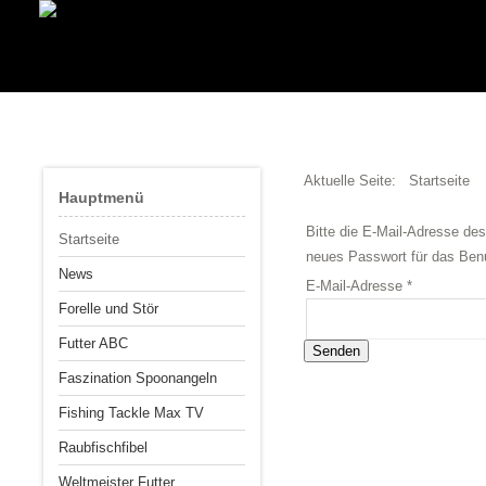
Aktuelle Seite:
Startseite
Hauptmenü
Bitte die E-Mail-Adresse de
Startseite
neues Passwort für das Benu
News
E-Mail-Adresse
*
Forelle und Stör
Futter ABC
Senden
Faszination Spoonangeln
Fishing Tackle Max TV
Raubfischfibel
Weltmeister Futter