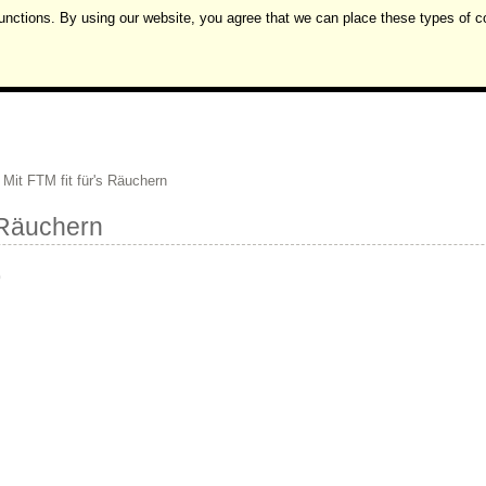
unctions. By using our website, you agree that we can place these types of c
Mit FTM fit für's Räuchern
s Räuchern
0