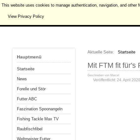
This website uses cookies to manage authentication, navigation, and other f
View Privacy Policy
Aktuelle Seite:
Startseite
Hauptmenü
Mit FTM fit für'
Startseite
Geschrieben von
Marcel
News
Veröffentlicht: 24. April 202
Forelle und Stör
Futter ABC
Faszination Spoonangeln
Fishing Tackle Max TV
Raubfischfibel
Weltmeister Futter